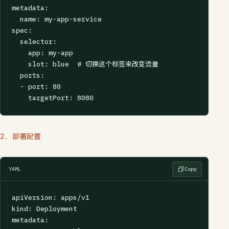
metadata:

  name: my-app-service

spec:

  selector:

    app: my-app

    slot: blue  # 切换这个标签来改变流量

  ports:

  - port: 80

    targetPort: 8080
2. 部署配置
YAML
Copy
apiVersion: apps/v1

kind: Deployment

metadata:
