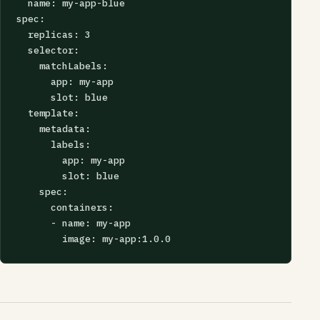
  name: my-app-blue

spec:

  replicas: 3

  selector:

    matchLabels:

      app: my-app

      slot: blue

  template:

    metadata:

      labels:

        app: my-app

        slot: blue

    spec:

      containers:

      - name: my-app

        image: my-app:1.0.0