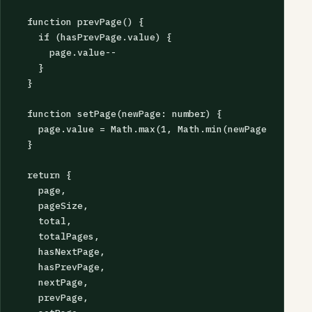
  function prevPage() {

    if (hasPrevPage.value) {

      page.value--

    }

  }

  function setPage(newPage: number) {

    page.value = Math.max(1, Math.min(newPage, totalP
  }

  return {

    page,

    pageSize,

    total,

    totalPages,

    hasNextPage,

    hasPrevPage,

    nextPage,

    prevPage,
