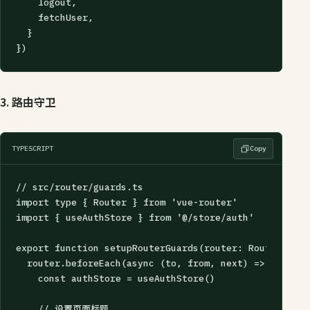
    logout,

    fetchUser,

  }

})
3. 路由守卫
TYPESCRIPT
Copy
// src/router/guards.ts

import type { Router } from 'vue-router'

import { useAuthStore } from '@/store/auth'

export function setupRouterGuards(router: Router) {

  router.beforeEach(async (to, from, next) => {

    const authStore = useAuthStore()

    // 设置页面标题
