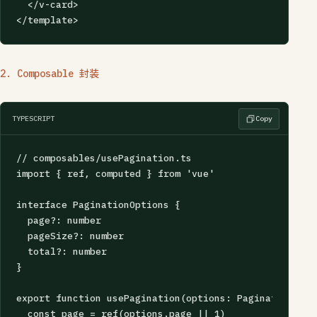
  </v-card>

</template>
2. Composable 封装
TYPESCRIPT
Copy
// composables/usePagination.ts

import { ref, computed } from 'vue'

interface PaginationOptions {

  page?: number

  pageSize?: number

  total?: number

}

export function usePagination(options: PaginationOpti
  const page = ref(options.page || 1)
