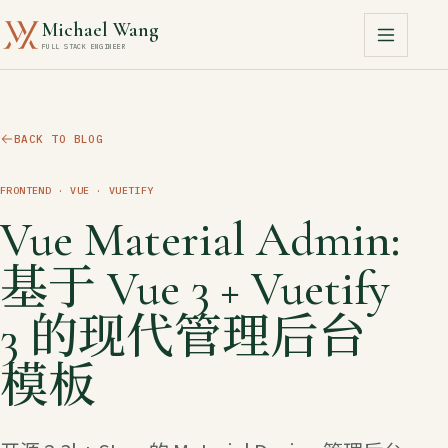
Michael Wang
FULL STACK ENGINEER
BACK TO BLOG
FRONTEND
· VUE · VUETIFY
Vue Material Admin:
基于 Vue 3 + Vuetify
3 的现代管理后台
模板