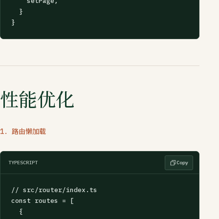
    setPage,

  }

}
性能优化
1. 路由懒加载
TYPESCRIPT
Copy
// src/router/index.ts

const routes = [

  {
