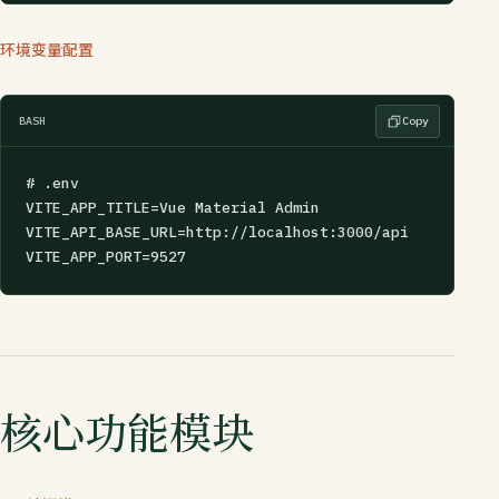
环境变量配置
BASH
Copy
# .env

VITE_APP_TITLE=Vue Material Admin

VITE_API_BASE_URL=http://localhost:3000/api

VITE_APP_PORT=9527
核心功能模块