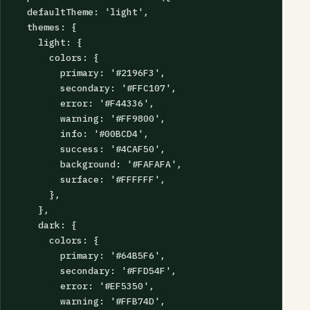
  defaultTheme: 'light',

  themes: {

    light: {

      colors: {

        primary: '#2196F3',

        secondary: '#FFC107',

        error: '#F44336',

        warning: '#FF9800',

        info: '#00BCD4',

        success: '#4CAF50',

        background: '#FAFAFA',

        surface: '#FFFFFF',

      },

    },

    dark: {

      colors: {

        primary: '#64B5F6',

        secondary: '#FFD54F',

        error: '#EF5350',

        warning: '#FFB74D',
