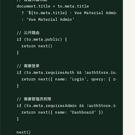
    document.title = to.meta.title 

      ? `${to.meta.title} - Vue Material Admin`

      : 'Vue Material Admin'

    // 公开路由

    if (to.meta.public) {

      return next()

    }

    // 需要登录

    if (to.meta.requiresAuth && !authStore.isAuthenti
      return next({ name: 'Login', query: { redirect:
    }

    // 需要管理员权限

    if (to.meta.requiresAdmin && !authStore.isAdmin) {
      return next({ name: 'Dashboard' })

    }

    next()
