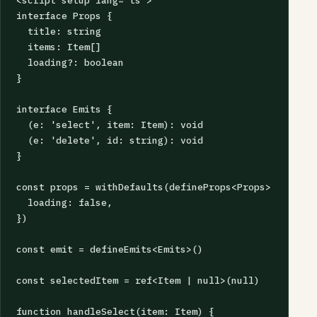
<script setup lang="ts">

interface Props {

  title: string

  items: Item[]

  loading?: boolean

}

interface Emits {

  (e: 'select', item: Item): void

  (e: 'delete', id: string): void

}

const props = withDefaults(defineProps<Props>(), {

  loading: false,

})

const emit = defineEmits<Emits>()

const selectedItem = ref<Item | null>(null)

function handleSelect(item: Item) {
