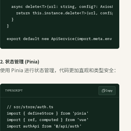
  async delete<T>(url: string, config?: AxiosRequestC
    return this.instance.delete<T>(url, config)

  }

}

export default new ApiService(import.meta.env.VITE_AP
2. 状态管理 (Pinia)
使用 Pinia 进行状态管理，代码更加直观和类型安全：
TYPESCRIPT
Copy
// src/store/auth.ts

import { defineStore } from 'pinia'

import { ref, computed } from 'vue'

import authApi from '@/api/auth'
