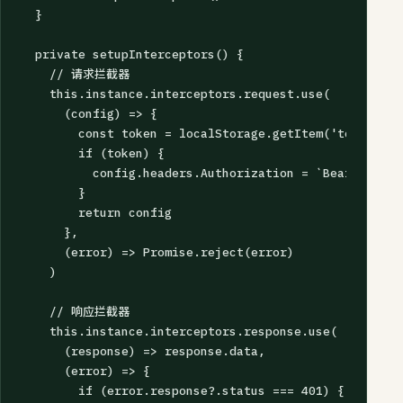
  }

  private setupInterceptors() {

    // 请求拦截器

    this.instance.interceptors.request.use(

      (config) => {

        const token = localStorage.getItem('token')

        if (token) {

          config.headers.Authorization = `Bearer ${tok
        }

        return config

      },

      (error) => Promise.reject(error)

    )

    // 响应拦截器

    this.instance.interceptors.response.use(

      (response) => response.data,

      (error) => {

        if (error.response?.status === 401) {
