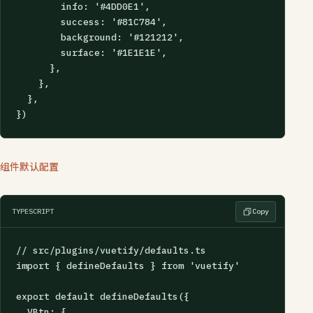
        info: '#4DD0E1',

        success: '#81C784',

        background: '#121212',

        surface: '#1E1E1E',

      },

    },

  },

})
组件默认配置
TYPESCRIPT
Copy
// src/plugins/vuetify/defaults.ts

import { defineDefaults } from 'vuetify'

export default defineDefaults({

  VBtn: {
