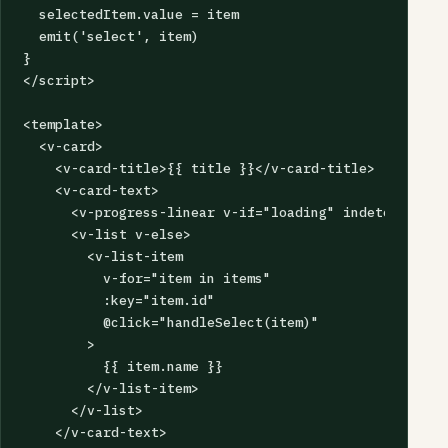
  selectedItem.value = item

  emit('select', item)

}

</script>

<template>

  <v-card>

    <v-card-title>{{ title }}</v-card-title>

    <v-card-text>

      <v-progress-linear v-if="loading" indeterminate 
      <v-list v-else>

        <v-list-item

          v-for="item in items"

          :key="item.id"

          @click="handleSelect(item)"

        >

          {{ item.name }}

        </v-list-item>

      </v-list>

    </v-card-text>
