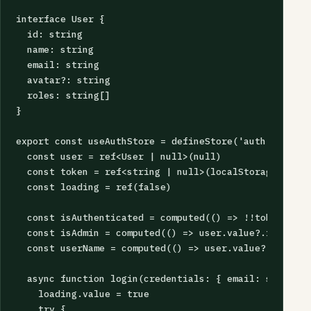
interface User {

  id: string

  name: string

  email: string

  avatar?: string

  roles: string[]

}

export const useAuthStore = defineStore('auth', () => 
  const user = ref<User | null>(null)

  const token = ref<string | null>(localStorage.getIt
  const loading = ref(false)

  const isAuthenticated = computed(() => !!token.value
  const isAdmin = computed(() => user.value?.roles.in
  const userName = computed(() => user.value?.name ||
  async function login(credentials: { email: string; 
    loading.value = true

    try {
