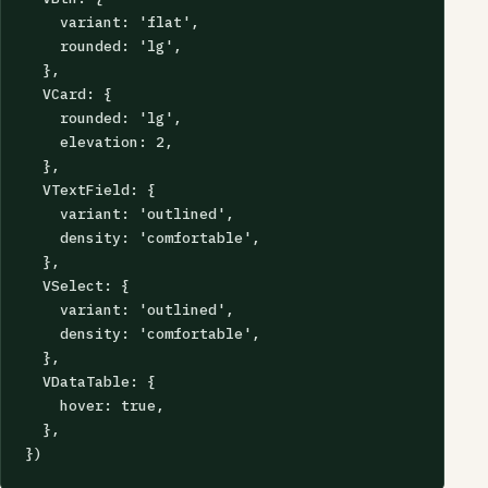
    variant: 'flat',

    rounded: 'lg',

  },

  VCard: {

    rounded: 'lg',

    elevation: 2,

  },

  VTextField: {

    variant: 'outlined',

    density: 'comfortable',

  },

  VSelect: {

    variant: 'outlined',

    density: 'comfortable',

  },

  VDataTable: {

    hover: true,

  },

})