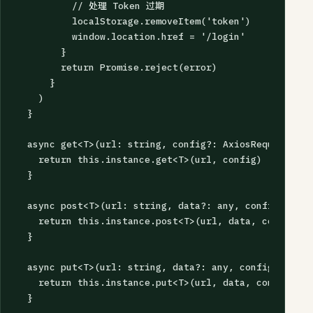
          // 处理 Token 过期

          localStorage.removeItem('token')

          window.location.href = '/login'

        }

        return Promise.reject(error)

      }

    )

  }

  async get<T>(url: string, config?: AxiosRequestConfi
    return this.instance.get<T>(url, config)

  }

  async post<T>(url: string, data?: any, config?: Axi
    return this.instance.post<T>(url, data, config)

  }

  async put<T>(url: string, data?: any, config?: Axio
    return this.instance.put<T>(url, data, config)

  }
