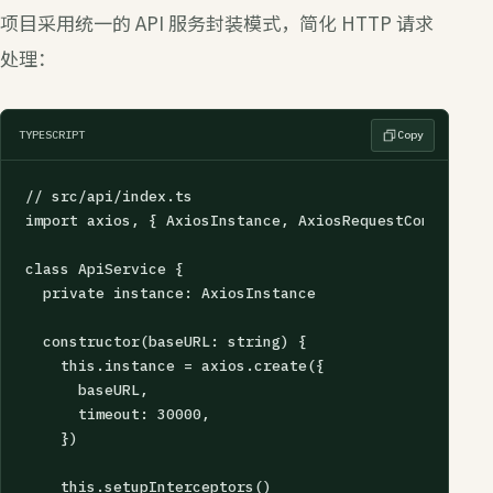
项目采用统一的 API 服务封装模式，简化 HTTP 请求
处理：
TYPESCRIPT
Copy
// src/api/index.ts

import axios, { AxiosInstance, AxiosRequestConfig } f
class ApiService {

  private instance: AxiosInstance

  constructor(baseURL: string) {

    this.instance = axios.create({

      baseURL,

      timeout: 30000,

    })

    this.setupInterceptors()
