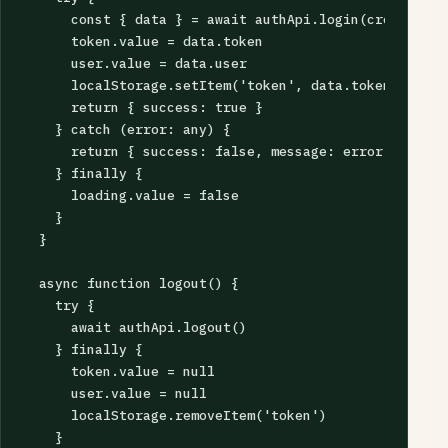
      const { data } = await authApi.login(credentials
      token.value = data.token

      user.value = data.user

      localStorage.setItem('token', data.token)

      return { success: true }

    } catch (error: any) {

      return { success: false, message: error.message 
    } finally {

      loading.value = false

    }

  }

  async function logout() {

    try {

      await authApi.logout()

    } finally {

      token.value = null

      user.value = null

      localStorage.removeItem('token')

    }
