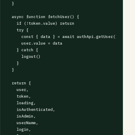
  }

  async function fetchUser() {

    if (!token.value) return

    try {

      const { data } = await authApi.getUser()

      user.value = data

    } catch {

      logout()

    }

  }

  return {

    user,

    token,

    loading,

    isAuthenticated,

    isAdmin,

    userName,

    login,
