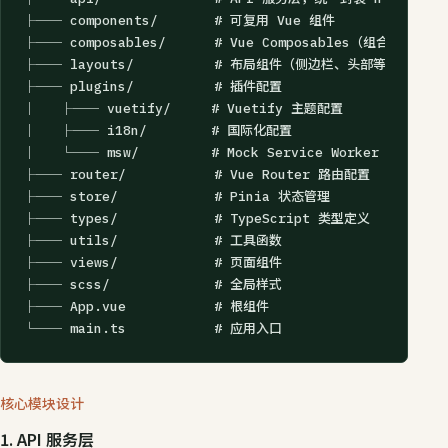
├── components/       # 可复用 Vue 组件

├── composables/      # Vue Composables（组合式函数）

├── layouts/          # 布局组件（侧边栏、头部等）

├── plugins/          # 插件配置

│   ├── vuetify/     # Vuetify 主题配置

│   ├── i18n/        # 国际化配置

│   └── msw/         # Mock Service Worker

├── router/           # Vue Router 路由配置

├── store/            # Pinia 状态管理

├── types/            # TypeScript 类型定义

├── utils/            # 工具函数

├── views/            # 页面组件

├── scss/             # 全局样式

├── App.vue           # 根组件

└── main.ts           # 应用入口
核心模块设计
1. API 服务层