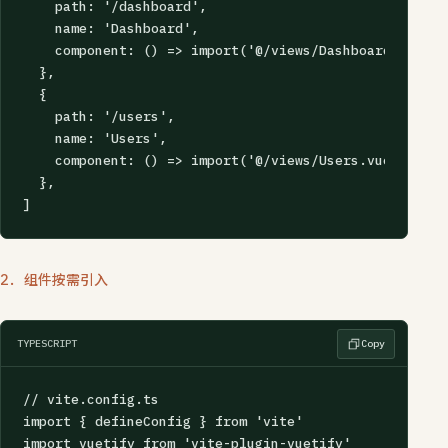
    path: '/dashboard',

    name: 'Dashboard',

    component: () => import('@/views/Dashboard.vue'),

  },

  {

    path: '/users',

    name: 'Users',

    component: () => import('@/views/Users.vue'),

  },

]
2. 组件按需引入
TYPESCRIPT
Copy
// vite.config.ts

import { defineConfig } from 'vite'

import vuetify from 'vite-plugin-vuetify'
