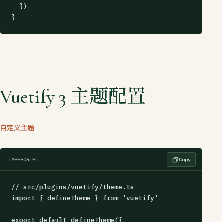
  })

}
Vuetify 3 主题配置
自定义主题
TYPESCRIPT
Copy
// src/plugins/vuetify/theme.ts

import { defineTheme } from 'vuetify'

export default defineTheme({
