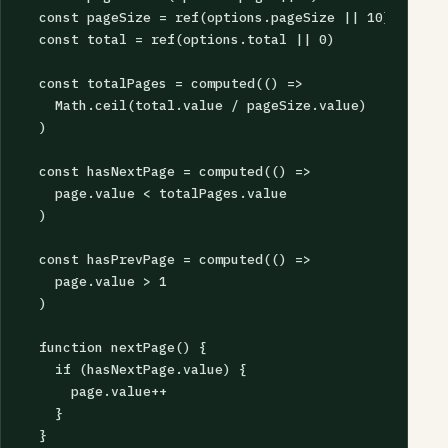
  const pageSize = ref(options.pageSize || 10)

  const total = ref(options.total || 0)

  const totalPages = computed(() => 

    Math.ceil(total.value / pageSize.value)

  )

  const hasNextPage = computed(() => 

    page.value < totalPages.value

  )

  const hasPrevPage = computed(() => 

    page.value > 1

  )

  function nextPage() {

    if (hasNextPage.value) {

      page.value++

    }

  }
